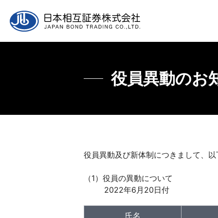
企業情報
マーケット情報
ヒストリカルデータ
取引について
採用
役員異動のお
ご挨拶
マーケット情報について
主要年限レート推移
取引参加者、制度等
日本相互証券につ
主要
書式
役員異動及び新体制につきまして、以
（1）役員の異動について
2022年6月20日付
氏名