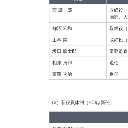
西 謙一郎
取締役
金
画部、人
柳沼 宏和
取締役（
山本 崇
取締役（
坂田 龍太郎
常勤監査
相原 貞和
退任
齋藤 功治
退任
（2）新役員体制（※印は新任）