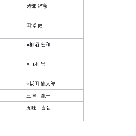
越部 経憲
田澤 健一
※柳沼 宏和
※山本 崇
※坂田 龍太郎
三津 龍一
五味 貴弘