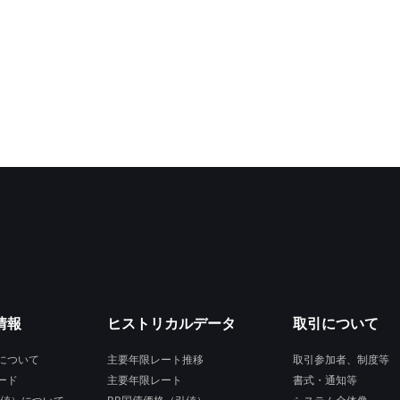
情報
ヒストリカルデータ
取引について
について
主要年限レート推移
取引参加者、制度等
ード
主要年限レート
書式・通知等