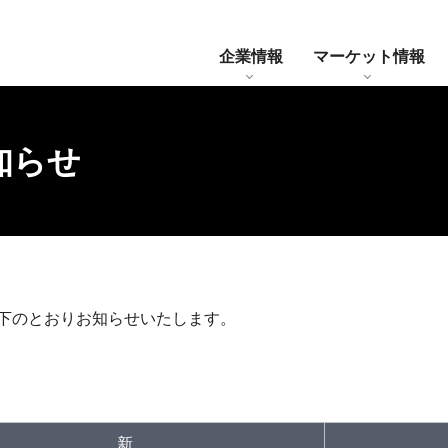
企業情報
マーケット情報
知らせ
いて
年限レート
・通知等
情報ベンダーコード
業務内容
システム全体像
BB国債価格（引値）
BB国債価格（引値）について
ディスクロージャー誌
各種サービス
BEIの推
下のとおりお知らせいたします。
新