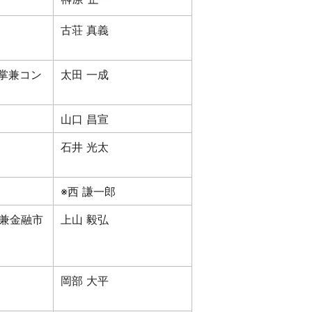
古荘 真義
掌兼コン
太田 一成
山口 昌宣
石井 光太
※西 謙一郎
長兼金融市
上山 毅弘
岡部 大平