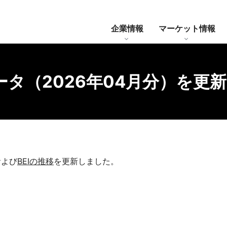
企業情報
マーケット情報
タ（2026年04月分）を更
いて
年限レート
・通知等
情報ベンダーコード
業務内容
システム全体像
BB国債価格（引値）
BB国債価格（引値）について
ディスクロージャー誌
各種サービス
BEIの推
および
BEIの推移
を更新しました。