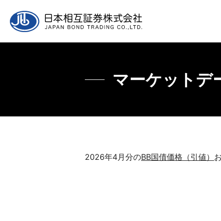
企業情報
マーケット情報
ヒストリカルデータ
取引について
採用
マーケットデー
ご挨拶
マーケット情報について
主要年限レート推移
取引参加者、制度等
日本相互証券につ
主要
書式
2026年4月分の
BB国債価格（引値）