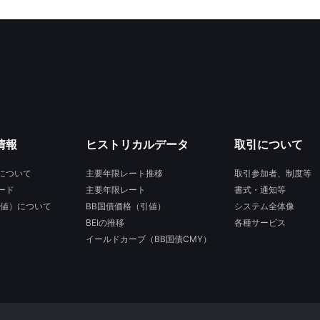
情報
ヒストリカルデータ
取引について
について
主要年限レート推移
取引参加者、制度等
ード
主要年限レート
書式・通知等
引値）について
BB国債価格（引値）
システム全体像
BEIの推移
各種サービス
イールドカーブ（BB国債CMY）