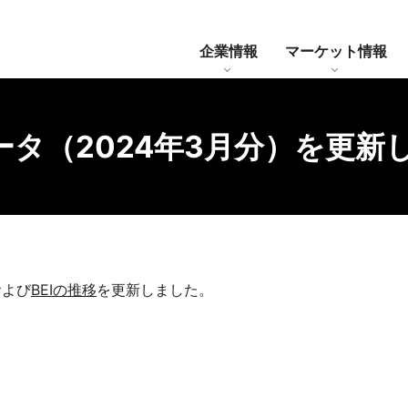
企業情報
マーケット情報
タ（2024年3月分）を更新
いて
年限レート
・通知等
情報ベンダーコード
業務内容
システム全体像
BB国債価格（引値）
BB国債価格（引値）について
ディスクロージャー誌
各種サービス
BEIの推
および
BEIの推移
を更新しました。