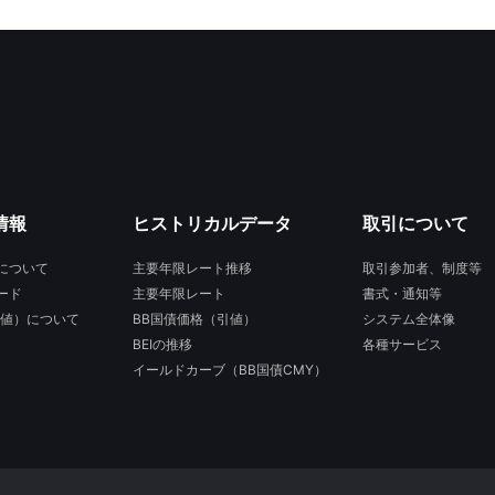
情報
ヒストリカルデータ
取引について
について
主要年限レート推移
取引参加者、制度等
ード
主要年限レート
書式・通知等
引値）について
BB国債価格（引値）
システム全体像
BEIの推移
各種サービス
イールドカーブ（BB国債CMY）