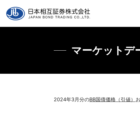
企業情報
マーケット情報
ヒストリカルデータ
取引について
採用
マーケットデー
ご挨拶
マーケット情報について
主要年限レート推移
取引参加者、制度等
日本相互証券につ
主要
書式
2024年3月分の
BB国債価格（引値）