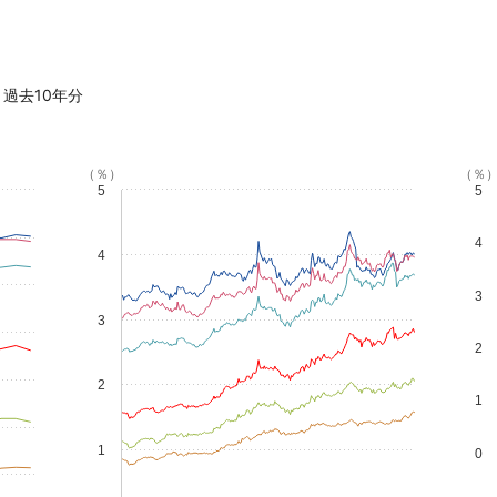
過去10年分
（％）
（％
5
5
4
4
3
3
2
2
1
1
0